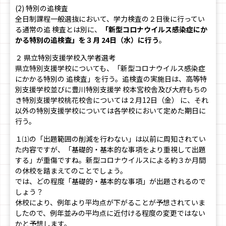
(2) 特別の追検査
全日制課程一般選抜において、学力検査の２日後に行ってい
る通常の追 検査とは別に、
「新型コロナウイルス感染症にか
かる特別の追検査」を３月 24日（水）に行う
。
２ 県立特別支援学校入学者選考
県立特別支援学校についても、「新型コロナウイルス感染症
にかかる特別の 追検査」を行う。追検査の実施日は、高等特
別支援学校並びに豊川特別支援学 校本宮校舎及び大府もちの
き特別支援学校桃花校舎については２月12日（金） に、それ
以外の特別支援学校については各学校において定めた期日に
行う。
１⑴の「出題範囲の削減を行わない」は以前に周知されてい
た内容ですが、「基礎的・基本的な事項をより重視して出題
する」が重傷ですね。新型コロナウイルスによる約３か月間
の休校を踏まえてのことでしょう。
では、どの程度「基礎的・基本的な事項」が出題されるので
しょう？
休校により、例年より平均点が下がることが予想されていま
したので、例年並みの平均点に近付ける程度の変更ではない
かと予想します。