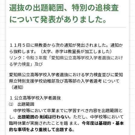
選抜の出題範囲、特別の追検査
について発表がありました。
１１月５日に県教委から次の通知が発出されました。通知か
ら抜粋します。（太字、赤字は教室長が加工しました）
リンク：
令和３年度「愛知県公立高等学校入学者選抜におけ
る学力検査」及び
愛知県公立高等学校入学者選抜における学力検査並びに愛知
県立特別支援学校幼稚部及び高等部の入学者選考 について
（通知）
１ 公立高等学校入学者選抜
⑴ 出題範囲
中学校等において卒業までに学習すべき内容を出題範囲と
し、
出題範囲の 削減は行わない
。ただし、中学校等において
臨時休業が実施されたことを踏 まえ、
今年度は基礎的・基本
的な事項をより重視して出題する
。