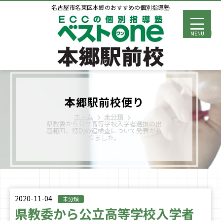
名古屋市名東区本郷のおすすめの個別指導塾
MENU
本郷駅前校便り
ホーム
未分類
県教委から公立高等学校入学者選抜の出
題範囲、特別の追検査について発表があ
りました。
2020-11-04
未分類
県教委から公立高等学校入学者