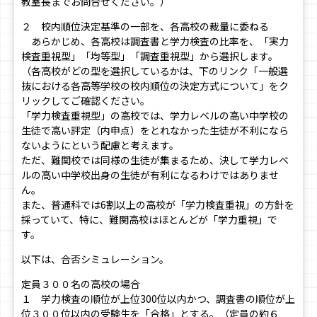
教室長までお問合せください。）
２ 校内順位決定基準の一部を、各高校の裁量に委ねる
あらかじめ、各高校は調査書と学力検査の比率を、「実力
検査重視型」「均等型」「調査重視型」から選択します。
（各高校がどの型を選択しているかは、下のリンク「一般選
抜における各高等学校の校内順位の決定方式について」をク
リックしてご確認ください。
「学力検査重視型」の高校では、学力レベルの高い中学校の
生徒で高い評定（内申点）をとれなかった生徒が不利になら
ないようにという配慮と考えます。
ただ、難関校では同様の生徒が集まるため、決して学力レベ
ルの高い中学校出身の生徒が有利になるわけではありませ
ん。
また、普通科では6割以上の高校が「学力検査重視」の方針を
採っていて、特に、難関高校はほとんどが「学力重視」で
す。
以下は、合否シミュレーション。
定員３００名の高校の場合
１ 学力検査の順位が上位300位以内かつ、調査書の順位が上
位３００位以内の受験生を「合格」とする。（定員の約６