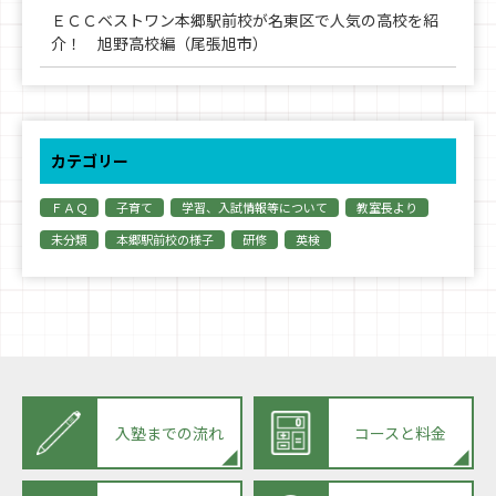
ＥＣＣベストワン本郷駅前校が名東区で人気の高校を紹
介！ 旭野高校編（尾張旭市）
カテゴリー
ＦＡＱ
子育て
学習、入試情報等について
教室長より
未分類
本郷駅前校の様子
研修
英検
入塾までの流れ
コースと料金