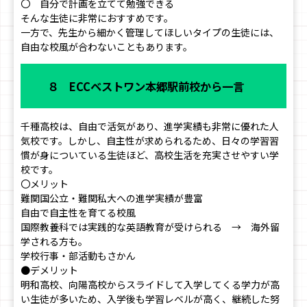
〇 自分で計画を立てて勉強できる
そんな生徒に非常におすすめです。
一方で、先生から細かく管理してほしいタイプの生徒には、
自由な校風が合わないこともあります。
８ ECCベストワン本郷駅前校から一言
千種高校は、自由で活気があり、進学実績も非常に優れた人
気校です。しかし、自主性が求められるため、日々の学習習
慣が身についている生徒ほど、高校生活を充実させやすい学
校です。
〇メリット
難関国公立・難関私大への進学実績が豊富
自由で自主性を育てる校風
国際教養科では実践的な英語教育が受けられる → 海外留
学される方も。
学校行事・部活動もさかん
●デメリット
明和高校、向陽高校からスライドして入学してくる学力が高
い生徒が多いため、入学後も学習レベルが高く、継続した努