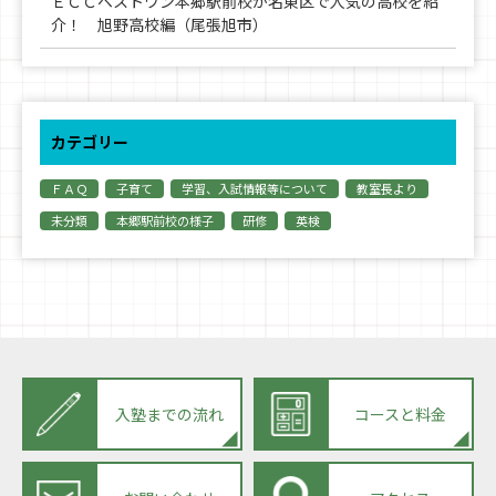
ＥＣＣベストワン本郷駅前校が名東区で人気の高校を紹
介！ 旭野高校編（尾張旭市）
カテゴリー
ＦＡＱ
子育て
学習、入試情報等について
教室長より
未分類
本郷駅前校の様子
研修
英検
入塾までの流れ
コースと料金