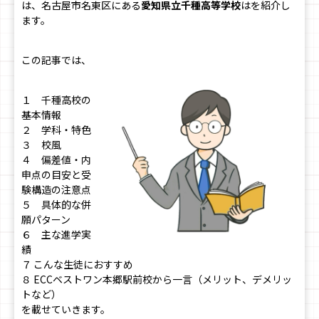
は、名古屋市名東区にある
愛知県立千種高等学校
はを紹介し
ます。
この記事では、
１ 千種高校の
基本情報
２ 学科・特色
３ 校風
４ 偏差値・内
申点の目安と受
験構造の注意点
５ 具体的な併
願パターン
６ 主な進学実
績
７ こんな生徒におすすめ
８ ECCベストワン本郷駅前校から一言（メリット、デメリッ
トなど）
を載せていきます。