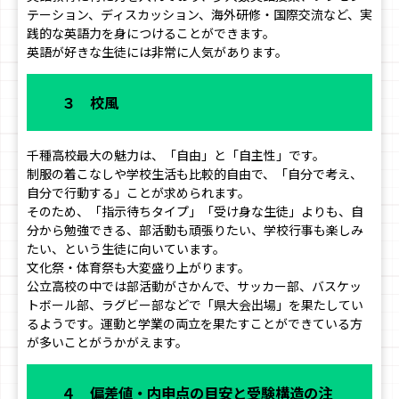
テーション、ディスカッション、海外研修・国際交流など、実
践的な英語力を身につけることができます。
英語が好きな生徒には非常に人気があります。
３ 校風
千種高校最大の魅力は、「自由」と「自主性」です。
制服の着こなしや学校生活も比較的自由で、「自分で考え、
自分で行動する」ことが求められます。
そのため、「指示待ちタイプ」「受け身な生徒」よりも、自
分から勉強できる、部活動も頑張りたい、学校行事も楽しみ
たい、という生徒に向いています。
文化祭・体育祭も大変盛り上がります。
公立高校の中では部活動がさかんで、サッカー部、バスケッ
トボール部、ラグビー部などで「県大会出場」を果たしてい
るようです。運動と学業の両立を果たすことができている方
が多いことがうかがえます。
４ 偏差値・内申点の目安と受験構造の注