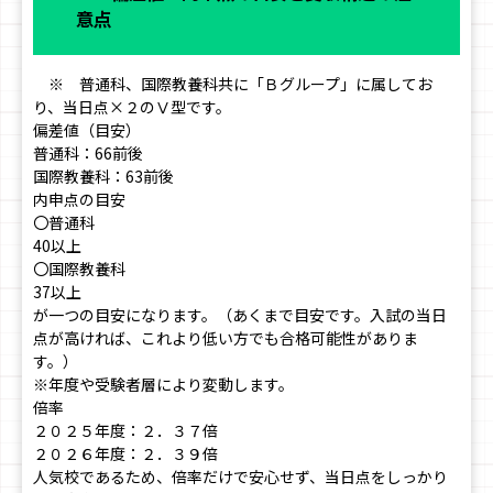
意点
※ 普通科、国際教養科共に「Ｂグループ」に属してお
り、当日点×２のⅤ型です。
偏差値（目安）
普通科：66前後
国際教養科：63前後
内申点の目安
〇普通科
40以上
〇国際教養科
37以上
が一つの目安になります。（あくまで目安です。入試の当日
点が高ければ、これより低い方でも合格可能性がありま
す。）
※年度や受験者層により変動します。
倍率
２０２５年度：２．３７倍
２０２６年度：２．３９倍
人気校であるため、倍率だけで安心せず、当日点をしっかり