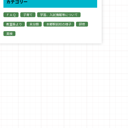
カテゴリー
ＦＡＱ
子育て
学習、入試情報等について
教室長より
未分類
本郷駅前校の様子
研修
英検