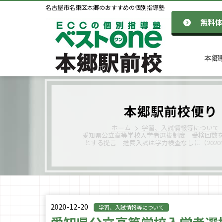
名古屋市名東区本郷のおすすめの個別指導塾
無料
本郷
本郷駅前校便り
ホーム
学習、入試情報等について
愛知県公立高等学校入学者選抜制度 受検回数を
とする提言 推薦入試は学力検査なしに（2020
2020-12-20
学習、入試情報等について