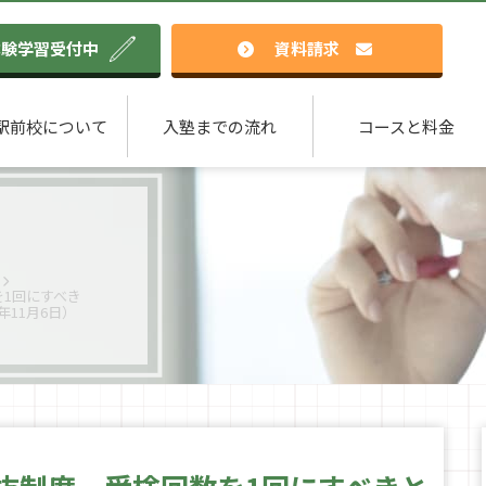
体験学習受付中
資料請求
駅前校について
入塾までの流れ
コースと料金
1回にすべき
年11月6日）